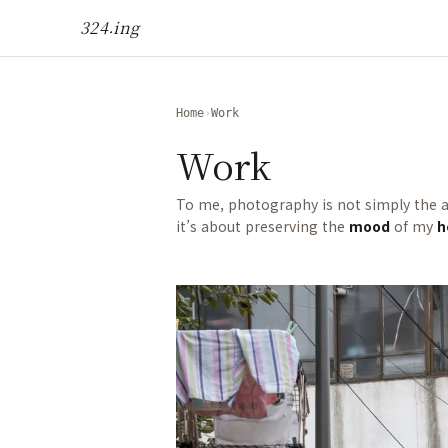
본문으로 건너뛰기
324.ing
Home
›
Work
Work
To me, photography is not simply the a
it’s about preserving the
mood
of my
h