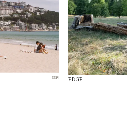
33
장
EDGE