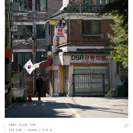
17
SONY ILCE-7CR
ISO 250 — 153mm — f/5.6