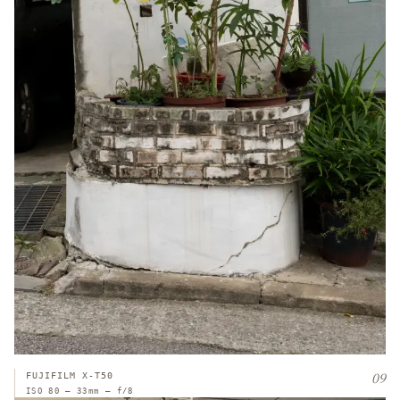
09
FUJIFILM X-T50
ISO 80 — 33mm — f/8