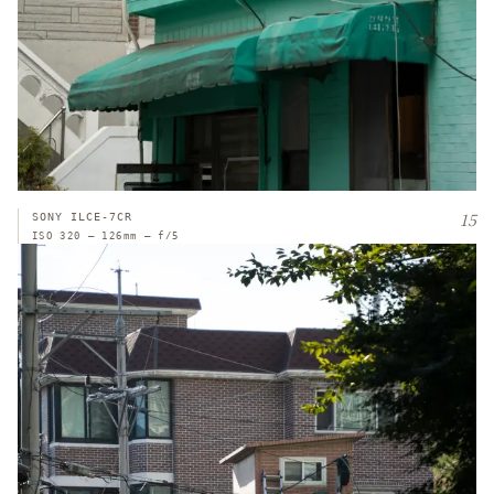
15
SONY ILCE-7CR
ISO 320 — 126mm — f/5