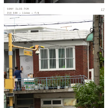
12
SONY ILCE-7CR
ISO 500 — 114mm — f/8