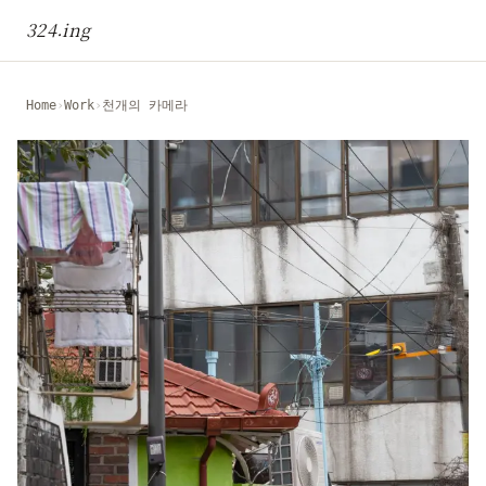
본문으로 건너뛰기
324.ing
Home
›
Work
›
천개의 카메라