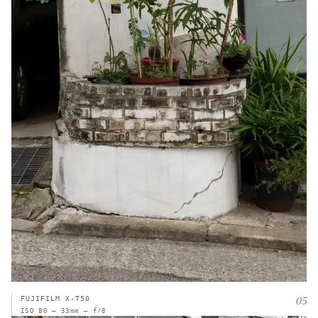
05
FUJIFILM X-T50
ISO 80 — 33mm — f/8