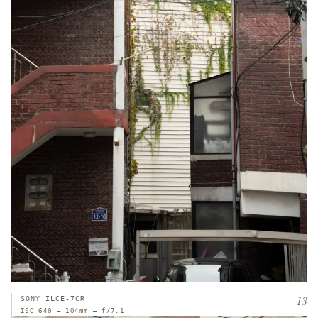
13
SONY ILCE-7CR
ISO 640 — 104mm — f/7.1