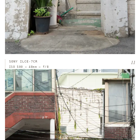
11
SONY ILCE-7CR
ISO 500 — 48mm — f/8