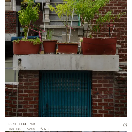
01
SONY ILCE-7CR
ISO 800 — 52mm — f/6.3