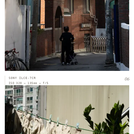
06
SONY ILCE-7CR
ISO 320 — 135mm — f/5