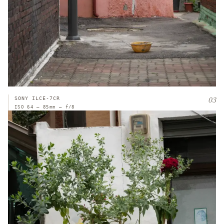
03
SONY ILCE-7CR
ISO 64 — 85mm — f/8