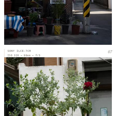
07
SONY ILCE-7CR
ISO 320 — 66mm — f/5