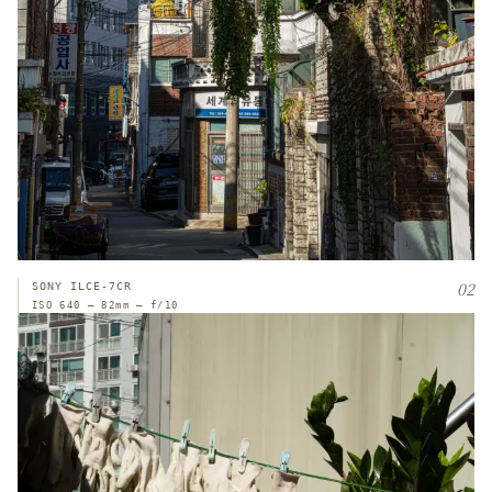
02
SONY ILCE-7CR
ISO 640 — 82mm — f/10