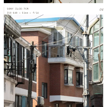
04
SONY ILCE-7CR
ISO 640 — 51mm — f/14