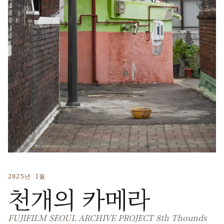
2025년 1월
천개의 카메라
FUJIFILM SEOUL ARCHIVE PROJECT 8th Thounds