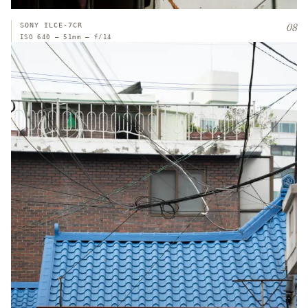
08
SONY ILCE-7CR
ISO 640 — 51mm — f/14