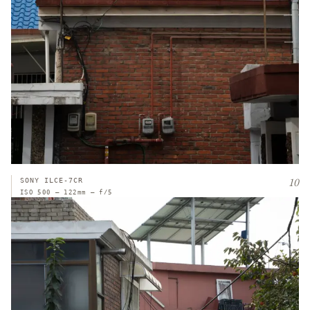
10
SONY ILCE-7CR
ISO 500 — 122mm — f/5