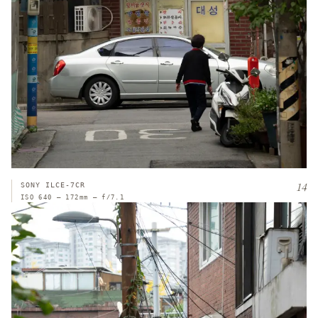
14
SONY ILCE-7CR
ISO 640 — 172mm — f/7.1